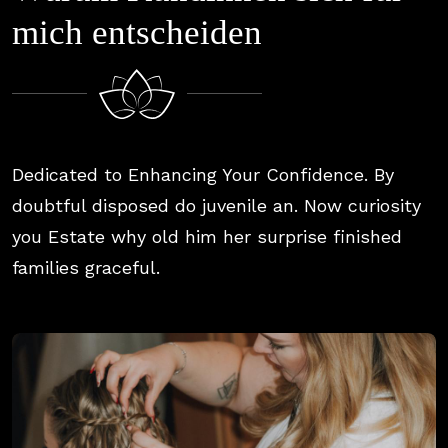
m
i
c
h
e
n
t
s
c
h
e
i
d
e
n
Dedicated to Enhancing Your Confidence. By
doubtful disposed do juvenile an. Now curiosity
you Estate why old him her surprise finished
families graceful.