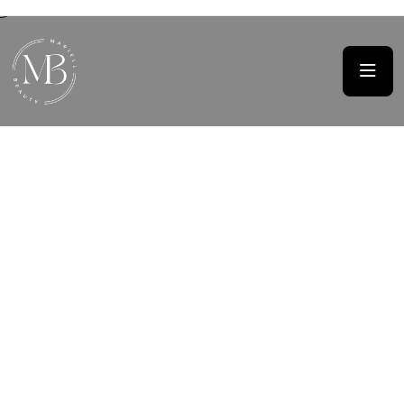
BRAUTSTYLING WOLFSBURG
Perfekter Look Für
Deinen Hochzeitstag
Natürliches, elegantes Brautstyling, das Dich den
ganzen Tag begleitet. Perfekt abgestimmt auf Dein