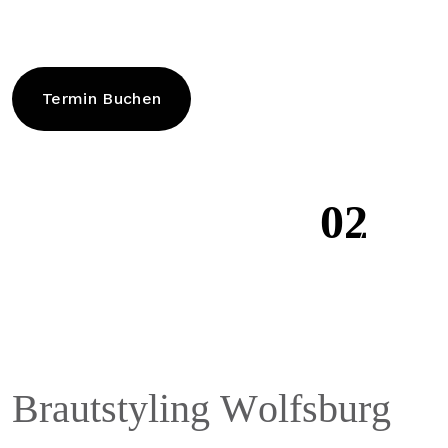
Kleid, Deinen Stil und Deine Persönlichkeit – für einen
unvergesslichen Auftritt.
Termin Anfragen
Leistungen Ansehen
01
02
B
r
a
u
t
s
t
y
l
i
n
g
W
o
l
f
s
b
u
r
g