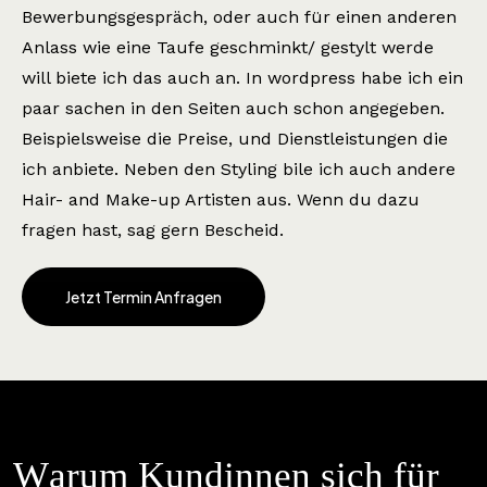
Bewerbungsgespräch, oder auch für einen anderen
Anlass wie eine Taufe geschminkt/ gestylt werde
will biete ich das auch an. In wordpress habe ich ein
paar sachen in den Seiten auch schon angegeben.
Beispielsweise die Preise, und Dienstleistungen die
ich anbiete. Neben den Styling bile ich auch andere
Hair- and Make-up Artisten aus. Wenn du dazu
fragen hast, sag gern Bescheid.
Jetzt Termin Anfragen
W
a
r
u
m
K
u
n
d
i
n
n
e
n
s
i
c
h
f
ü
r